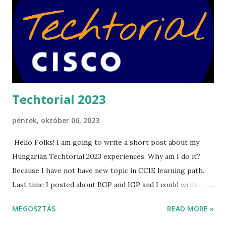
s
e
k
Techtorial 2023
péntek, október 06, 2023
Hello Folks! I am going to write a short post about my
Hungarian Techtorial 2023 experiences. Why am I do it?
Because I have not have new topic in CCIE learning path.
Last time I posted about BGP and IGP and I could write a
deep-dive thing about them, but I think that can not be
MEGOSZTÁS
READ MORE »
interesting in this platform. So I decided it that I write a a