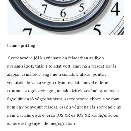
Issue spotting
Szerencsére jól kiszúrhatók a feladatban az ilyen
nyalánkságok, talán 1 feladat volt, amit ha a feladat leírás
alapján csinálok / vagy nem csinálok, akkor pontot
veszítek, de van a végén olyan feladat, amivel el lehet
rontani az egész vizsgát, annak kivitelezésénél gondosan
ügyeljünk a jó végrehajtásra, szerencsére ebben a sorban
nem egy bonyolult feladat, csak a végrehajtás sorrendje az
nem triviális elsőre, erős IOS XR és IOS XE konfigurációs
ismeretet igényel, de megugorható...