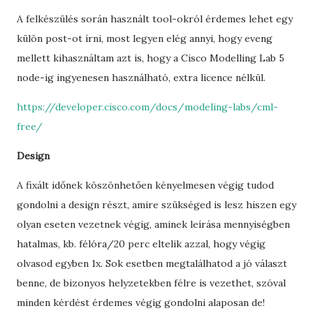
A felkészülés során használt tool-okról érdemes lehet egy
külön post-ot írni, most legyen elég annyi, hogy eveng
mellett kihasználtam azt is, hogy a Cisco Modelling Lab 5
node-ig ingyenesen használható, extra licence nélkül.
https://developer.cisco.com/docs/modeling-labs/cml-
free/
Design
A fixált időnek köszönhetően kényelmesen végig tudod
gondolni a design részt, amire szükséged is lesz hiszen egy
olyan eseten vezetnek végig, aminek leírása mennyiségben
hatalmas, kb. félóra/20 perc eltelik azzal, hogy végig
olvasod egyben 1x. Sok esetben megtalálhatod a jó választ
benne, de bizonyos helyzetekben félre is vezethet, szóval
minden kérdést érdemes végig gondolni alaposan de!