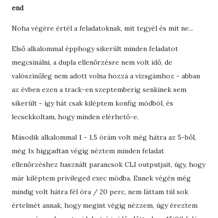
end
Noha végére értél a feladatoknak, mit tegyél és mit ne...
Első alkalommal épphogy sikerült minden feladatot
megcsinálni, a dupla ellenőrzésre nem volt idő, de
valószínűleg nem adott volna hozzá a vizsgámhoz - abban
az évben ezen a track-en szeptemberig senkinek sem
sikerült - így hát csak kiléptem konfig módból, és
lecsekkoltam, hogy minden elérhető-e.
Második alkalommal 1 - 1,5 órám volt még hátra az 5-ből,
még 1x higgadtan végig néztem minden feladat
ellenőrzéshez használt parancsok CLI outputjait, úgy, hogy
már kiléptem privileged exec módba. Ennek végén még
mindig volt hátra fél óra / 20 perc, nem láttam túl sok
értelmét annak, hogy megint végig nézzem, úgy éreztem