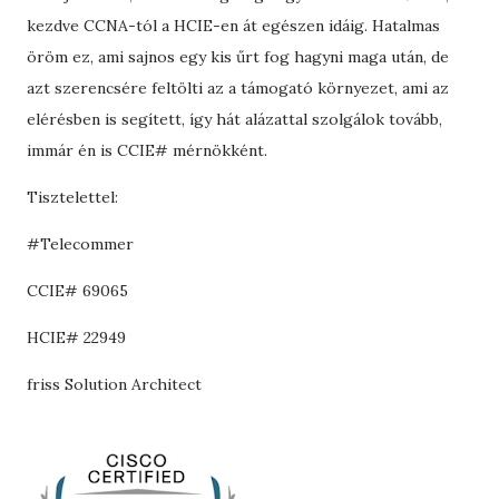
kezdve CCNA-tól a HCIE-en át egészen idáig. Hatalmas
öröm ez, ami sajnos egy kis űrt fog hagyni maga után, de
azt szerencsére feltölti az a támogató környezet, ami az
elérésben is segített, így hát alázattal szolgálok tovább,
immár én is CCIE# mérnökként.
Tisztelettel:
#Telecommer
CCIE# 69065
HCIE# 22949
friss Solution Architect