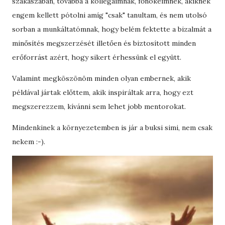
szakaszában, továbbá a kollégáimnak, főnökeimnek, akiknek
engem kellett pótolni amíg "csak" tanultam, és nem utolsó
sorban a munkáltatómnak, hogy belém fektette a bizalmát a
minősítés megszerzését illetően és biztosított minden
erőforrást azért, hogy sikert érhessünk el együtt.
Valamint megköszönöm minden olyan embernek, akik
példával jártak előttem, akik inspiráltak arra, hogy ezt
megszerezzem, kívánni sem lehet jobb mentorokat.
Mindenkinek a környezetemben is jár a buksi simi, nem csak
nekem :-).