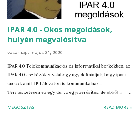
OFFICE-ban dolgozom. Nem volt egyszerű az átállás,
legalábbis mentálisan mindenképpen megterhelő a napi
feladatok elvégzése úgy, hogy k...
IPAR 4.0 - Okos megoldások,
hülyén megvalósítva
vasárnap, május 31, 2020
IPAR 4.0 Telekommunikációs és informatikai berkekben, az
IPAR 4.0 eszközöket valahogy úgy definiáljuk, hogy ipari
cuccok amik IP hálózaton is kommunikálnak...
Természetesen ez egy durva egyszerűsítés, de ebből a
szögből nézve a gyártásban betöltött szerepe nem annyira
MEGOSZTÁS
READ MORE »
fontos, mint a hálózatban elfoglalt helye. Ezek olyan
tipikusan beágyazott-rendszer alapú megoldások, melyek
saját operációs rendszerrel rendelkezhetnek, és IP
kommunikációra, egy már korábban lefejlesztett általában