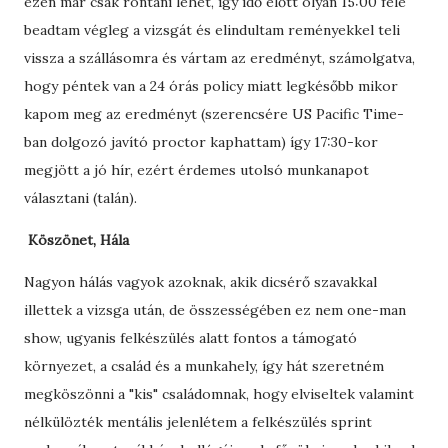
ezen már csak rontani lehet, így idő előtt olyan 15:00 felé
beadtam végleg a vizsgát és elindultam reményekkel teli
vissza a szállásomra és vártam az eredményt, számolgatva,
hogy péntek van a 24 órás policy miatt legkésőbb mikor
kapom meg az eredményt (szerencsére US Pacific Time-
ban dolgozó javító proctor kaphattam) így 17:30-kor
megjött a jó hír, ezért érdemes utolsó munkanapot
választani (talán).
Köszönet, Hála
Nagyon hálás vagyok azoknak, akik dicsérő szavakkal
illettek a vizsga után, de összességében ez nem one-man
show, ugyanis felkészülés alatt fontos a támogató
környezet, a család és a munkahely, így hát szeretném
megköszönni a "kis" családomnak, hogy elviseltek valamint
nélkülözték mentális jelenlétem a felkészülés sprint