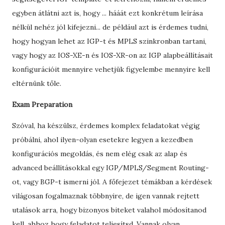
egyben átlátni azt is, hogy ... hááát ezt konkrétum leírása
nélkül nehéz jól kifejezni... de például azt is érdemes tudni,
hogy hogyan lehet az IGP-t és MPLS szinkronban tartani,
vagy hogy az IOS-XE-n és IOS-XR-on az IGP alapbeállításait
konfigurációit mennyire vehetjük figyelembe mennyire kell
eltérnünk tőle.
Exam Preparation
Szóval, ha készülsz, érdemes komplex feladatokat végig
próbálni, ahol ilyen-olyan esetekre legyen a kezedben
konfigurációs megoldás, és nem elég csak az alap és
advanced beállításokkal egy IGP/MPLS/Segment Routing-
ot, vagy BGP-t ismerni jól. A főfejezet témákban a kérdések
világosan fogalmaznak többnyire, de igen vannak rejtett
utalások arra, hogy bizonyos biteket valahol módosítanod
kell, ahhoz hogy feladatot teljesítsd. Vannak olyan