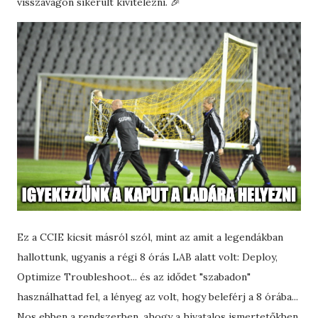
visszavágón sikerült kivitelezni. 🎉
Ez a CCIE kicsit másról szól, mint az amit a legendákban
hallottunk, ugyanis a régi 8 órás LAB alatt volt: Deploy,
Optimize Troubleshoot... és az idődet "szabadon"
használhattad fel, a lényeg az volt, hogy beleférj a 8 órába...
Nos ebben a rendszerben, ahogy a hivatalos ismertetőkben