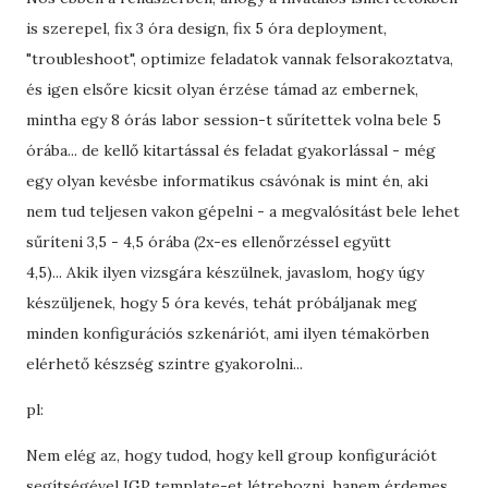
is szerepel, fix 3 óra design, fix 5 óra deployment,
"troubleshoot", optimize feladatok vannak felsorakoztatva,
és igen elsőre kicsit olyan érzése támad az embernek,
mintha egy 8 órás labor session-t sűrítettek volna bele 5
órába... de kellő kitartással és feladat gyakorlással - még
egy olyan kevésbe informatikus csávónak is mint én, aki
nem tud teljesen vakon gépelni - a megvalósítást bele lehet
sűríteni 3,5 - 4,5 órába (2x-es ellenőrzéssel együtt
4,5)... Akik ilyen vizsgára készülnek, javaslom, hogy úgy
készüljenek, hogy 5 óra kevés, tehát próbáljanak meg
minden konfigurációs szkenáriót, ami ilyen témakörben
elérhető készség szintre gyakorolni...
pl:
Nem elég az, hogy tudod, hogy kell group konfigurációt
segítségével IGP template-et létrehozni, hanem érdemes