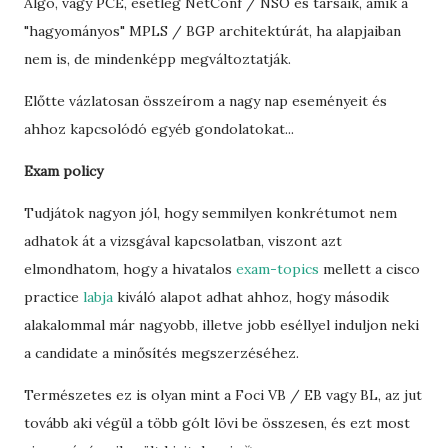
Algo, vagy PCE, esetleg NetConf / NSO és társaik, amik a
"hagyományos" MPLS / BGP architektúrát, ha alapjaiban
nem is, de mindenképp megváltoztatják.
Előtte vázlatosan összeírom a nagy nap eseményeit és
ahhoz kapcsolódó egyéb gondolatokat...
Exam policy
Tudjátok nagyon jól, hogy semmilyen konkrétumot nem
adhatok át a vizsgával kapcsolatban, viszont azt
elmondhatom, hogy a hivatalos
exam-topics
mellett a cisco
practice
labja
kiváló alapot adhat ahhoz, hogy második
alakalommal már nagyobb, illetve jobb eséllyel induljon neki
a candidate a minősítés megszerzéséhez.
Természetes ez is olyan mint a Foci VB / EB vagy BL, az jut
tovább aki végül a több gólt lövi be összesen, és ezt most