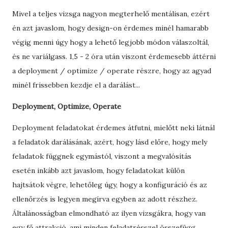
Mivel a teljes vizsga nagyon megterhelő mentálisan, ezért
én azt javaslom, hogy design-on érdemes minél hamarabb
végig menni úgy hogy a lehető legjobb módon válaszoltál,
és ne variálgass. 1,5 - 2 óra után viszont érdemesebb áttérni
a deployment / optimize / operate részre, hogy az agyad
minél frissebben kezdje el a darálást...
Deployment, Optimize, Operate
Deployment feladatokat érdemes átfutni, mielőtt neki látnál
a feladatok darálásának, azért, hogy lásd előre, hogy mely
feladatok függnek egymástól, viszont a megvalósítás
esetén inkább azt javaslom, hogy feladatokat külön
hajtsátok végre, lehetőleg úgy, hogy a konfiguráció és az
ellenőrzés is legyen megírva egyben az adott részhez.
Általánosságban elmondható az ilyen vizsgákra, hogy van
egy fő attrakció, ami minden feladatrésszel összefügg,