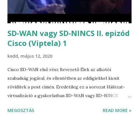
időszakon mereng, és még mindig nem fogadja el 21
századot. Mint azt egy korábbi be...
SD-WAN vagy SD-NINCS II. epizód
Cisco (Viptela) 1
kedd, május 12, 2020
Cisco SD-WAN első rész Bevezető Élek az alkotói
szabadság jogával, és ellentétben az eddigiekkel kicsit
rövídítek a post címén. Eredetileg ez a sorozat Hálózat-
virtualizáció a gyakorlatban SD-WAN vagy SD-NINCS
II.rész Cisco (Viptela) 1 címet kapta volna, csak hát:
MEGOSZTÁS
READ MORE »
Kib@#&0tul hosszú lenne. Az SD-WAN témakör
önmagában megér egy post sorozatot. A Cisco SD-WAN-
ról sok mindent lehet írni, így ez is megér egy önálló post
sorozatot. Cisco SD-WAN-nak nem kis történelmi háttere