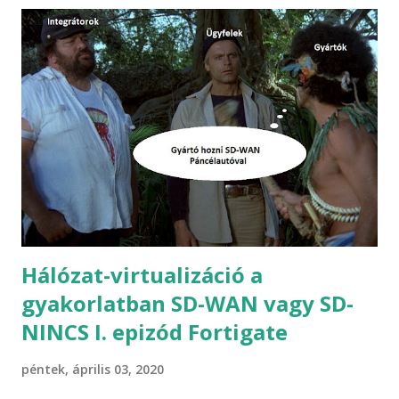
van már, hiszen a megoldást szakmai berkekben leánykori
néven viptelának is hívják. A Cisco 2017 májusában fejezte
be a Viptela akvizícióját, és termékeit saját megoldásként,
immáron 3 éve Cisco SD-WAN megoldás részeként kínálja
az ügyfelei felé. Azért hivatkozunk a szakzsargonban
Viptela néven a megoldásra, mert a Cisco-nak további SD-
WAN megoldásai léteznek, illetve léteztek: SD-BRANCH
(ENCS platform) Meraki SD-WAN IWAN (performance
routing alapú, APIC-EM vezérelt kezdeményezés, ami
sajnos kihalt )...
Hálózat-virtualizáció a
gyakorlatban SD-WAN vagy SD-
NINCS I. epizód Fortigate
péntek, április 03, 2020