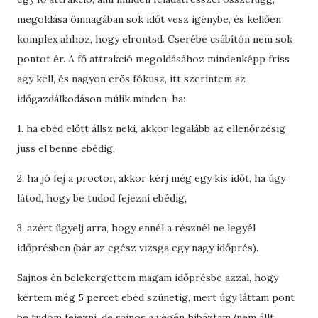
megoldása önmagában sok időt vesz igénybe, és kellően
komplex ahhoz, hogy elrontsd. Cserébe csábítón nem sok
pontot ér. A fő attrakció megoldásához mindenképp friss
agy kell, és nagyon erős fókusz, itt szerintem az
időgazdálkodáson múlik minden, ha:
1. ha ebéd előtt állsz neki, akkor legalább az ellenőrzésig
juss el benne ebédig,
2. ha jó fej a proctor, akkor kérj még egy kis időt, ha úgy
látod, hogy be tudod fejezni ebédig,
3. azért ügyelj arra, hogy ennél a résznél ne legyél
időprésben (bár az egész vizsga egy nagy időprés).
Sajnos én belekergettem magam időprésbe azzal, hogy
kértem még 5 percet ebéd szünetig, mert úgy láttam pont
be tudom fejezni, de sajnos a végén hibáztam (nem állt