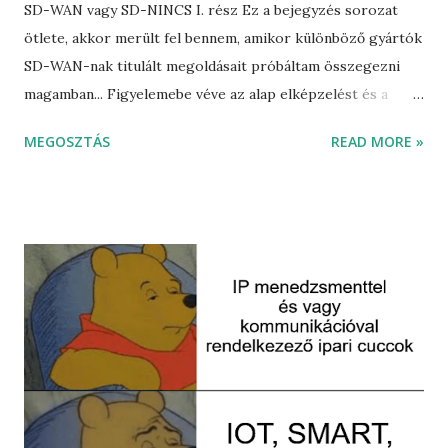
SD-WAN vagy SD-NINCS I. rész Ez a bejegyzés sorozat
ötlete, akkor merült fel bennem, amikor különböző gyártók
SD-WAN-nak titulált megoldásait próbáltam összegezni
magamban... Figyelemebe véve az alap elképzelést és a
technikai megvalósíthatóságot, három kategóriát
MEGOSZTÁS
READ MORE »
állítottam fel ezekre megoldásokra: SD-WAN megoldások -
melyek biztosítják a transzport agnosztikus átvitelt,
lehetőséget adnak a szolgáltatótól független topológia
kialakítására központi orkesztráció és kontroll
segítségével, továbbá az üzleti alkalmazások számára
északi irányú API integrációra adnak lehetőséget. SD-
NINCS megoldások - melyek marketing anyagokban
szerepeltetik az SD-WAN-t, viszont technikai oldalról csak
egy jól komponált policy based routing, ami maximum
megvalósítható. SD-LESZ megoldás - valahol a kettő
között... Fortigate SD-WAN Március 13-ka óta HOME-