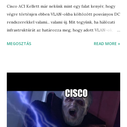
Cisco ACI Kellett már nekünk mint egy falat kenyér, hogy
végre történjen ebben VLAN-okba költözött posványos DC
rendszerekkel valami... valami új. Mit tegyünk, ha hálózati
infrastruktúrát az határozza meg, hogy adott VLAN-ok,
hol vagy hol nem szerepelhetnek az infrastruktúrában, ha
MEGOSZTÁS
READ MORE »
egy létesítést 8 különböző IT vezetőnek kell jóváhagyni, ha
a felelősség tolása másra fontosabb, mint a projekt
végrehajtása. Cisco ACI-ról írni nehéz dolog egy olyan
alternatív IT valóságban, ami ma Magyarországon van...
Mert amíg azzal küzdünk bizonyos helyeken, hogy az
ultrafontos IT app egy 486-os gépen fut, ami csak 10M
half-ot tud, addig nem tudjuk a 20 éve EoS demarkációs
switch-et lecserélni, a lassan szintén EoS státuszba kerülő
"legújabb" Nexus switch-re. Addig felesleges bárminek is a
infrastruktúrában alkalmazás centrikusnak lenni, amíg az
alkalmazásunkat támogató csapat az eniac-os lyukkártyás