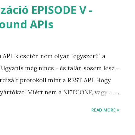
ssal nem rendelkező - programozó is
izáció EPISODE V -
a programozók otthonosabban mozognak a
bound APIs
umú konfigurációkban mint az SNMP
formátumú konfiguráció leírást már előző
t nem térnék ki külön a formátumra. A
 API-k esetén nem olyan "egyszerű" a
 még különböző automatizációs és SDN
 Ugyanis még nincs - és talán sosem lesz -
k, az XML és YALM formátum. Akit
rdizált protokoll mint a REST API. Hogy
tumok részletes leírása annak az alábbi
gyártókat! Miért nem a NETCONF, vagy a
lett tették le a voksukat egységesen.
READ MORE »
n írtam már, a gyártók az SDN
csomagolt termékként kínálják, mint