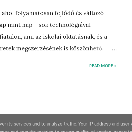
icsit gondban vagyok, nem tudom, milyen
 ahol folyamatosan fejlődő és változó
ejtését, ezért” vázlatosan összefoglalom a
ap mint nap – sok technológiával
án meglátjuk. OSI modell OSI (Open System
atalon, ami az iskolai oktatásnak, és a
 standardként született meg, hogy a
etek megszerzésének is köszönhető.
egezve úgy gondolom, bizonyos
READ MORE »
télve, bizonyosak tovább fejlődnek, és
rozzák a következő 10-20 év Enterprise,
er hálózatait. A célom ezzel a
m azokat a technológiákat és
von meg fogják határozni a
er its services and to analyze traffic. Your IP address and user
tikai hálózatokat. Az egyik ilyen fogalom