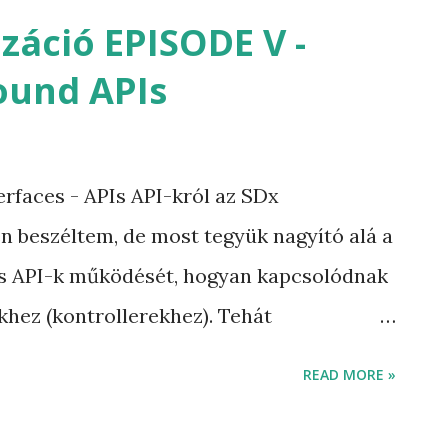
ndardoknak megfelelő részegységeket.
izáció EPISODE V -
nyú SDN integrációt nem lehet, egy
ound APIs
y heterogén rendszerben. Déli-irányban,
API, amit az SDN kontroller és a hálózati
óbáljunk meg néhány protokollt kiemelni,
rfaces - APIs API-król az SDx
olyan funkcionalitás, ami alkalmassá
n beszéltem, de most tegyük nagyító alá a
lósítására. YANG adatmodell RFC6020 -
es API-k működését, hogyan kapcsolódnak
A fenti k...
khez (kontrollerekhez). Tehát
 SDN architektúra referencia
READ MORE »
roller. Ez alapján azok az API-k amik a
l érik el (tipikusan REST-API), észak-