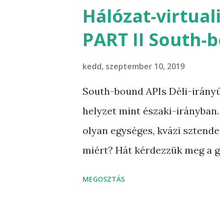
- speciális hálózati szaktudá
Hálózat-virtual
tudjon kódot írni, ugyanis 
PART II South-
XML, JSON vagy YALM formát
OID-ban, vagy CLI-ban. JSON 
kedd, szeptember 10, 2019
postomban mutattam. Így mos
South-bound APIs Déli-irányú
JSON formátumon kívül, amik
helyzet mint északi-irányban.
rendszerek esetén népszerűe
olyan egységes, kvázi sztende
érdekelnek a különböző formá
miért? Hát kérdezzük meg a 
forrásokat j...
SNMPv3, vagy az OpenFlow mel
MEGOSZTÁS
Mint a korábbi bejegyzésembe
megoldásaikat sokkal inkább 