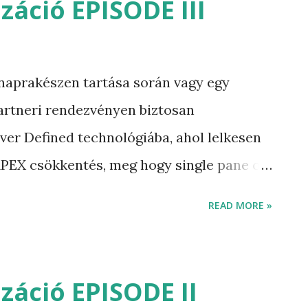
izáció EPISODE III
s a még több kérdés tudjunk feltenni
sünk át alapoktól az NFV architektúrát.
rk Function virtualization ETSI –
naprakészen tartása során vagy egy
andard Institute VM – virtual machine
artneri rendezvényen biztosan
n PoP – Point of Presence Virtualizáció
ver Defined technológiába, ahol lelkesen
már bevezettük (!!!absztrakció!!!), így
EX csökkentés, meg hogy single pane of
ULL…..etpointokat. A címválasztás nem
READ MORE »
elyre kell tenni az SDN alapú technológiák
ing pontokat és nem csak egy aspektusból
gy hát nézzük meg milyen lehetőségek,
izáció EPISODE II
nícióm szerint az SDx esetében az x