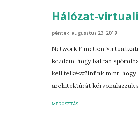
irányú API-nak - North-bound 
Hálózat-virtual
az infrastruktúrát azokat ped
szoktuk nevezni. A fentiek al
péntek, augusztus 23, 2019
megpróbálom leírni ezeket a p
Network Function Virtualizati
bevezetem az integration-API
kezdem, hogy bátran spórolha
észak-irányú API-nak is tekin
kell felkészülnünk mint, hogy
kategória, mert ez kontroller,
architektúrát körvonalazzuk a
összekötését teszi lehetővé. 
fel a kérdés, mi különbség hál
MEGOSZTÁS
virtualizálása között… A más
jutottunk oda, hogy kidobjuk 
hálózati eszközökhöz szorosa