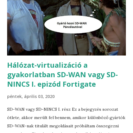
s
e
k
Hálózat-virtualizáció a
gyakorlatban SD-WAN vagy SD-
NINCS I. epizód Fortigate
péntek, április 03, 2020
SD-WAN vagy SD-NINCS I. rész Ez a bejegyzés sorozat
ötlete, akkor merült fel bennem, amikor különböző gyártók
SD-WAN-nak titulált megoldásait próbáltam összegezni