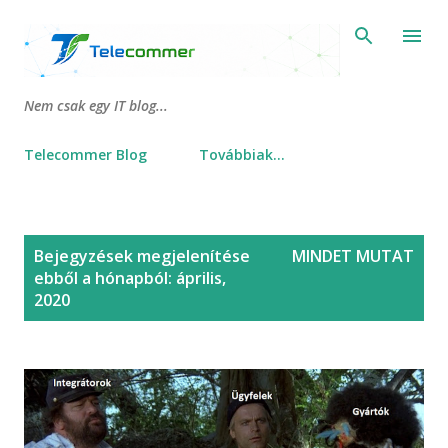
Ugrás a fő tartalomra
Nem csak egy IT blog...
Telecommer Blog
Továbbiak…
B
Bejegyzések megjelenítése
MINDET MUTAT
e
ebből a hónapból: április,
j
2020
e
g
y
z
é