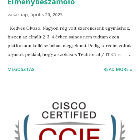
Élménybeszámoló
vasárnap, április 20, 2025
Kedves Olvasó, Nagyon rég volt szerencsénk egymáshoz,
hiszen az elmúlt 2-3-4 évben sajnos nem tudtam ezen
platformon kellő számban megjelenni. Pedig terveim voltak,
olyanok például, hogy a szokásos Techtorial / ITBN és
egyéb élménybeszámoló, illetve hálózat biztonsági
MEGOSZTÁS
READ MORE »
esettanulmányok mellett a CCIE Service Provider
felkészülésemről is írok némi dokumentációt... Sajnos ezek
mind-mind elmaradtak és nem is fogom pótolni, mert ami a
múlt, az már elmúlt. Cserébe van sok-sok izgalmas terület,
amivel érdemes és kell is foglalkozni azok számára, akik
hálózati terület iránt érdeklődnek. Ilyen például az AI
fejlődése a hálózat monitorozó vagy menedzselő
rendszerek esetén, vagy olyan "új" paradigmaváltó