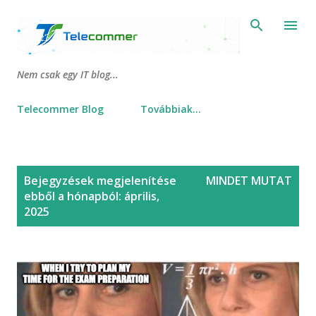
Ugrás a fő tartalomra
Nem csak egy IT blog...
Telecommer Blog
Továbbiak…
B
Bejegyzések megjelenítése
MINDET MUTAT
e
ebből a hónapból: április,
j
2025
e
g
y
z
é