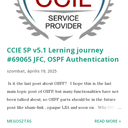
megoldások mint a segment routing... Mivel, most
számomra aktualitás éppen a CCIE vizsga és annak
pozitívan könyvelhető eredménye, ezért élménybeszámoló
jelleggel írhatok majd egy kis szösszenetet a Segment
Routing megoldásokról és ahhoz kapcsolható egyéb
"újdonságokról",...
CCIE SP v5.1 Lerning journey
#69065 JFC, OSPF Authentication
szombat, április 19, 2025
Is it the last post about OSPF? I hope this is the last
main topic post of OSFP, but many functionalities have not
been talked about, so OSPF parts should be in the future
post like sham-link , opaque LSA and soon on. Why OSPF
authentication is important? Why should service
MEGOSZTÁS
READ MORE »
providers use IGP authentication? As I mentioned in my