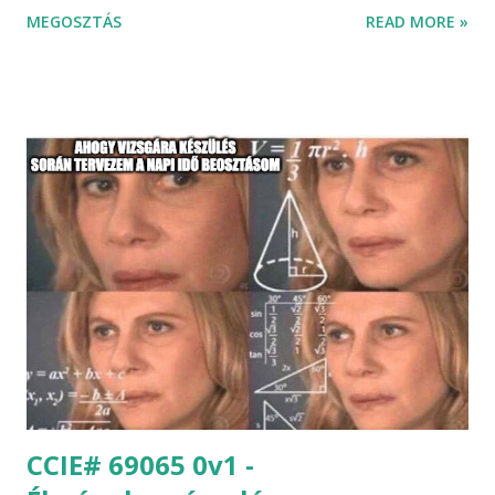
reports, network security case studies, and even some
MEGOSZTÁS
READ MORE »
documentation of my CCIE Service Provider preparation.
Sadly, none of that happened—and I won’t be catching up.
What’s in the past is already gone. In exchange, there are
now plenty of exciting areas worth exploring, especially
for those interested in networking. For example, the rise
of AI in network monitoring and management systems, or
“new,” paradigm-shifting solutions like segment routing.
Currently, my main focus is on the CCIE exam and its
successful outcome, so I’ll soon write a brief experience
report about Segment Routing and other related
innovations, such as FlexAlgo, PCE, or NetConf/NSO and
similar technologies—which, while they may not
fundamentally change the traditional MPLS/BG...
CCIE# 69065 0v1 -