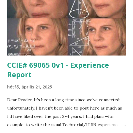
s
e
k
CCIE# 69065 0v1 - Experience
Report
hétfő, április 21, 2025
Dear Reader, It’s been a long time since we’ve connected;
unfortunately, I haven’t been able to post here as much as
I’d have liked over the past 2–4 years. I had plans—for
example, to write the usual Techtorial/ITBN experience